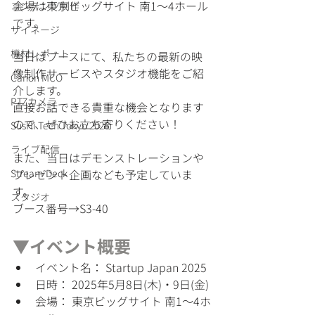
会場は東京ビッグサイト 南1〜4ホール
コンテンツ制作
です。
サイネージ
機材レポート
当日はブースにて、私たちの最新の映
像制作サービスやスタジオ機能をご紹
Canon MCO
介します。
PTZカメラ
直接お話できる貴重な機会となります
ので、ぜひお立ち寄りください！
SusHi Tech Tokyo 2026
ライブ配信
また、当日はデモンストレーションや
Stream Deck
プレゼント企画なども予定していま
す。
スタジオ
ブース番号→S3-40
▼イベント概要
イベント名： Startup Japan 2025
日時： 2025年5月8日(木)・9日(金)
会場： 東京ビッグサイト 南1〜4ホ