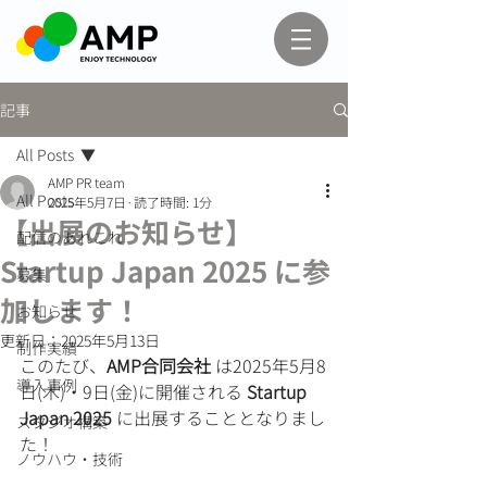
記事
All Posts
AMP PR team
All Posts
2025年5月7日
読了時間: 1分
【出展のお知らせ】
配信のあれこれ
Startup Japan 2025 に参
募集
加します！
お知らせ
更新日：
2025年5月13日
制作実績
このたび、
AMP合同会社 
は2025年5月8
導入事例
日(木)・9日(金)に開催される 
Startup 
Japan 2025
 に出展することとなりまし
スタジオ構築
た！
ノウハウ・技術