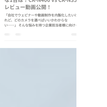
【キヤノン最新PTZカメラ徹底
比較】自社スタジオ構築に最適
な1台は？CR-N400 vs CR-N350
レビュー動画公開！
「自社でウェビナーや動画制作を内製化したいけ
れど、どのカメラを選べばいいかわからな
い……」 そんな悩みを持つ企業担当者様に向け
て、AMP合同会社がキヤノン最新のPTZカメラ（リ
モートパンチルトズームカメラ）「CR-N400」と
「CR-N350」を徹底比較レビューしました！