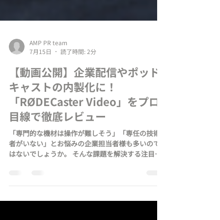
AMP PR team
7月15日
読了時間: 2分
【動画公開】企業配信やポッド
キャストの内製化に！
「RØDECaster Video」をプロ
目線で徹底レビュー
「専門的な機材は操作が難しそう」「専任の技術
者がいない」とお悩みの企業担当者様も多いので
はないでしょうか。 そんな課題を解決する注目の
新製品「RØDECaster Video」について、弊社代表
の神さんがプロの映像制作・配信事業者の目線で
徹底レビューした動画をYouTubeに公開いたしま
した！