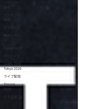
ノウハウ・
技術
コンテンツ
制作
サイネージ
機材レポー
ト
Canon MCO
PTZカメラ
SusHi Tech
Tokyo 2026
ライブ配信
Stream
Deck
スタジオ