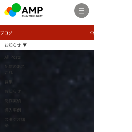
ブログ
お知らせ
All Posts
配信のあれ
これ
募集
お知らせ
制作実績
導入事例
スタジオ構
築