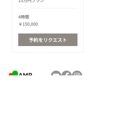
15万円プラン
4時間
150,000
￥150,000
円
予約をリクエスト
​サービス
お役立ち情報
配信代行
映像制作
​個人情報保護方針
特定商取引法に基づく表記