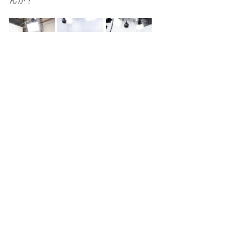
渋谷の弊社スタジオで、AMPの
空間づくりを体感してくださ
い。
AMPがどのような思想で空間をデザイ
ンしているのか、その実例をぜひ肌で
感じていただきたいと思っています。
私たちが運営する渋谷スタジオでは、
実際に撮影で使われる空間の空気感、
細部まで計算された機能性をご体感い
ただけます。 オフィスデザインのヒン
ト探しに、あるいは、具体的なお悩み
の相談の場として、ぜひお気軽にお越