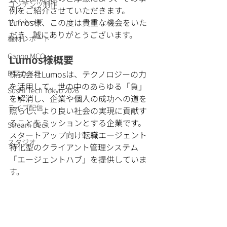
コンテンツ制作
例をご紹介させていただきます。
サイネージ
Lumos様、この度は貴重な機会をいた
だき、誠にありがとうございます。
機材レポート
Canon MCO
Lumos様概要
PTZカメラ
株式会社Lumosは、テクノロジーの力
を活用して、世の中のあらゆる「負」
SusHi Tech Tokyo 2026
を解消し、企業や個人の成功への道を
ライブ配信
照らし、より良い社会の実現に貢献す
ることをミッションとする企業です。
Stream Deck
スタートアップ向け転職エージェント
スタジオ
特化型のクライアント管理システム
「エージェントハブ」を提供していま
す。