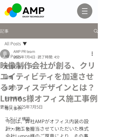
記事
All Posts
AMP PR team
All Posts
2025年7月4日
読了時間: 4分
映像制作会社が創る、クリ
配信のあれこれ
エイティビティを加速させ
募集
るオフィスデザインとは？
お知らせ
Lumos様オフィス施工事例
制作実績
更新日：
2025年7月5日
導入事例
スタジオ構築
今回は、弊社AMPがオフィス内装の設
計・施工を担当させていただいた株式
ノウハウ・技術
会社Lumos様のご厚意により、その事