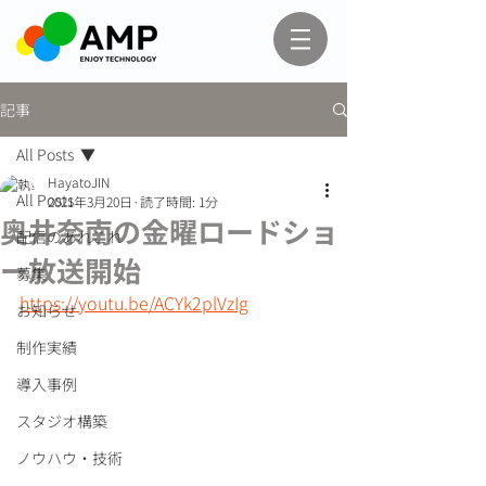
記事
All Posts
HayatoJIN
All Posts
2021年3月20日
読了時間: 1分
奥井奈南の金曜ロードショ
配信のあれこれ
ー放送開始
募集
https://youtu.be/ACYk2plVzIg
お知らせ
制作実績
導入事例
スタジオ構築
ノウハウ・技術