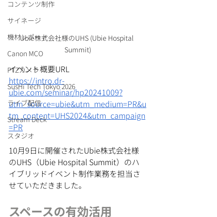
コンテンツ制作
サイネージ
機材レポート
Ubie株式会社様のUHS (Ubie Hospital 
Summit)
Canon MCO
イベント概要URL
PTZカメラ
https://intro.dr-
SusHi Tech Tokyo 2026
ubie.com/seminar/hp20241009?
utm_source=ubie&utm_medium=PR&u
ライブ配信
tm_content=UHS2024&utm_campaign
Stream Deck
=PR
スタジオ
10月9日に開催されたUbie株式会社様
のUHS（Ubie Hospital Summit）のハ
イブリッドイベント制作業務を担当さ
せていただきました。
スペースの有効活用