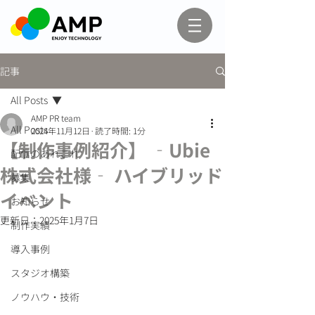
記事
All Posts
AMP PR team
All Posts
2024年11月12日
読了時間: 1分
【制作事例紹介】 ‐Ubie
配信のあれこれ
株式会社様‐ ハイブリッド
募集
イベント
お知らせ
更新日：
2025年1月7日
制作実績
導入事例
スタジオ構築
ノウハウ・技術