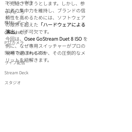
コンテンツ制作
で完結させようとします。しかし、参
加者の集中力を維持し、ブランドの信
サイネージ
頼性を高めるためには、ソフトウェア
機材レポート
の限界を超えた
「ハードウェアによる
演出」
が不可欠です。
Canon MCO
今回は、
Osee GoStream Duet 8 ISO
 を
PTZカメラ
例に、なぜ専用スイッチャーがプロの
現場で選ばれるのか、その圧倒的なメ
SusHi Tech Tokyo 2026
リットを紐解きます。
ライブ配信
Stream Deck
スタジオ