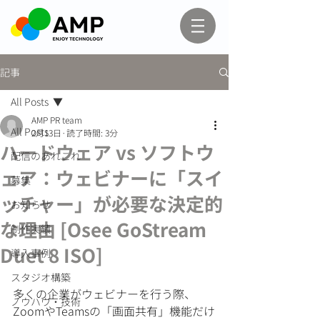
記事
All Posts
AMP PR team
All Posts
2月13日
読了時間: 3分
ハードウェア vs ソフトウ
配信のあれこれ
ェア：ウェビナーに「スイ
募集
ッチャー」が必要な決定的
お知らせ
な理由 [Osee GoStream
制作実績
Duet 8 ISO]
導入事例
スタジオ構築
多くの企業がウェビナーを行う際、
ノウハウ・技術
ZoomやTeamsの「画面共有」機能だけ