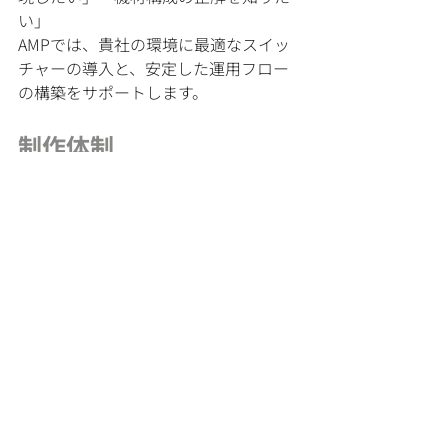
い」
AMPでは、貴社の環境に最適なスイッ
チャーの導入と、安定した運用フロー
の構築をサポートします。
制作体制
制作技術：AMP合同会社
Official Website:
https://www.amp-
jp.com
Official
Twitter:
https://x.com/_AMPproductio
ns
Official
YouTube:
https://www.youtube.com/@
AMP合同会社
E-mail: 
sales@amp-jp.com
AMP合同会社
Osee GoStream Duet 8 ISO
ノウハウ・技術