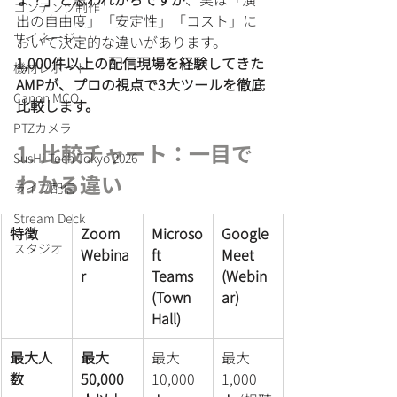
コンテンツ制作
出の自由度」「安定性」「コスト」に
サイネージ
おいて決定的な違いがあります。
1,000件以上の配信現場を経験してきた
機材レポート
AMPが、プロの視点で3大ツールを徹底
Canon MCO
比較します。
PTZカメラ
1. 比較チャート：一目で
SusHi Tech Tokyo 2026
わかる違い
ライブ配信
Stream Deck
特徴
Zoom 
Microso
Google 
スタジオ
Webina
ft 
Meet 
r
Teams 
(Webin
(Town 
ar)
Hall)
最大人
最大
最大
最大
数
50,000
10,000
1,000