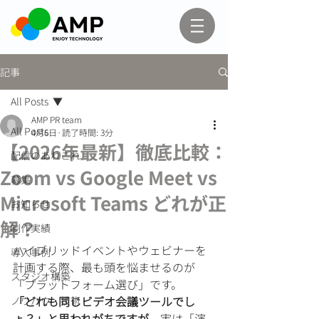
記事
All Posts
AMP PR team
All Posts
4月6日
読了時間: 3分
【2026年最新】徹底比較：
配信のあれこれ
Zoom vs Google Meet vs
募集
Microsoft Teams どれが正
お知らせ
解？
制作実績
ハイブリッドイベントやウェビナーを
導入事例
計画する際、最も頭を悩ませるのが
スタジオ構築
「プラットフォーム選び」です。
「どれも同じビデオ会議ツールでし
ノウハウ・技術
ょ？」と思われがちですが
、実は「演