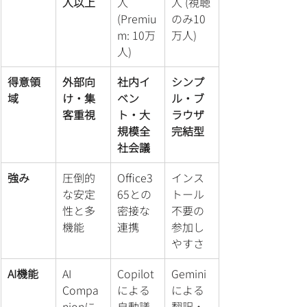
人以上
人 
人 (視聴
(Premiu
のみ10
m: 10万
万人)
人)
得意領
外部向
社内イ
シンプ
域
け・集
ベン
ル・ブ
客重視
ト・大
ラウザ
規模全
完結型
社会議
強み
圧倒的
Office3
インス
な安定
65との
トール
性と多
密接な
不要の
機能
連携
参加し
やすさ
AI機能
AI 
Copilot
Gemini
Compa
による
による
nionに
自動議
翻訳・