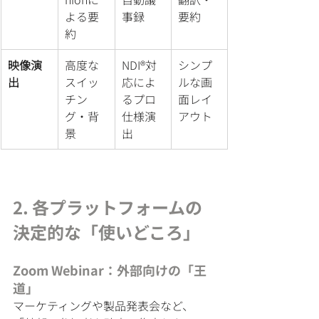
よる要
事録
要約
約
映像演
高度な
NDI®対
シンプ
出
スイッ
応によ
ルな画
チン
るプロ
面レイ
グ・背
仕様演
アウト
景
出
2. 各プラットフォームの
決定的な「使いどころ」
Zoom Webinar：外部向けの「王
道」
マーケティングや製品発表会など、