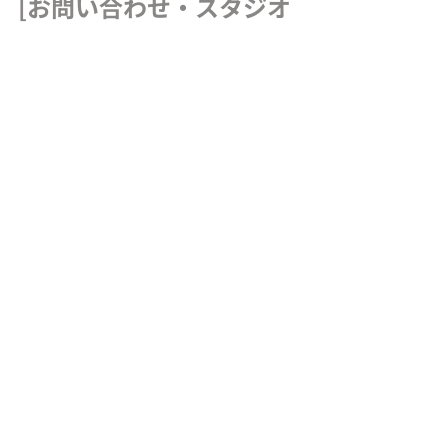
[お問い合わせ・スタジオ
見学はこちら] 
AMP合同会社 公式サイト：
https://www.amp-jp.com/
「オンライン商談の質を上げたい」と
一言いただければ、専門スタッフが最
適なプランをご提案します 。
AMP合同会社
オンライン商談
ノウハウ・技術
最新記事
すべて表示