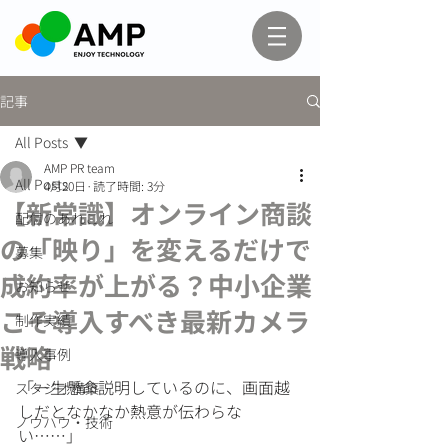
記事
All Posts
AMP PR team
All Posts
4月20日
読了時間: 3分
【新常識】オンライン商談
配信のあれこれ
の「映り」を変えるだけで
募集
成約率が上がる？中小企業
お知らせ
こそ導入すべき最新カメラ
制作実績
戦略
導入事例
「一生懸命説明しているのに、画面越
スタジオ構築
しだとなかなか熱意が伝わらな
ノウハウ・技術
い……」