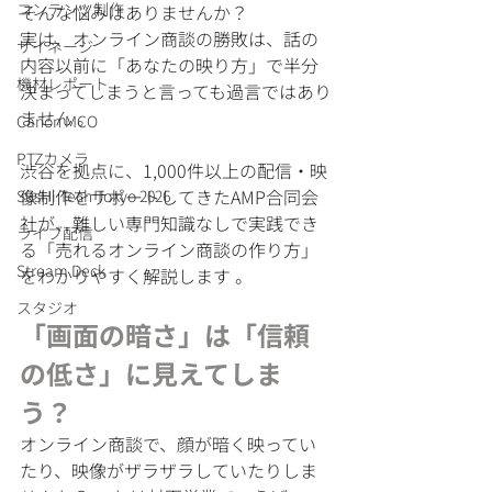
コンテンツ制作
そんな悩みはありませんか？
実は、オンライン商談の勝敗は、話の
サイネージ
内容以前に「あなたの映り方」で半分
機材レポート
決まってしまうと言っても過言ではあり
ません 。
Canon MCO
PTZカメラ
渋谷を拠点に、1,000件以上の配信・映
像制作をサポートしてきたAMP合同会
SusHi Tech Tokyo 2026
社が、難しい専門知識なしで実践でき
ライブ配信
る「売れるオンライン商談の作り方」
Stream Deck
をわかりやすく解説します 。
スタジオ
「画面の暗さ」は「信頼
の低さ」に見えてしま
う？
オンライン商談で、顔が暗く映ってい
たり、映像がザラザラしていたりしま