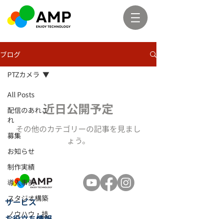
ブログ
PTZカメラ
All Posts
近日公開予定
配信のあれこ
れ
その他のカテゴリーの記事を見まし
募集
ょう。
お知らせ
制作実績
導入事例
スタジオ構築
​サービス
ノウハウ・技
お役立ち情報