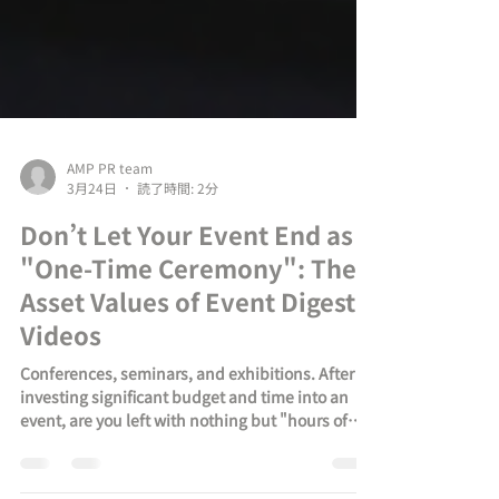
AMP PR team
3月24日
読了時間: 2分
Don’t Let Your Event End as a
"One-Time Ceremony": The 4
Asset Values of Event Digest
Videos
Conferences, seminars, and exhibitions. After
investing significant budget and time into an