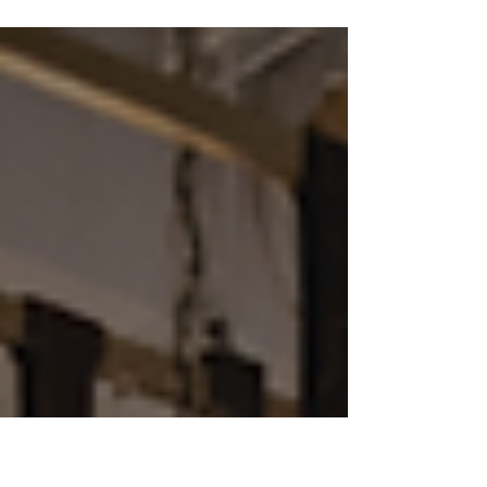
event, are you left with nothing but "hours of
raw archive footage"? In reality, the true value of
an event is carried forward by a "Digest Video"
(Summary Movie) that condenses hours of
content into just a few minutes. Drawing from
over 1,000 projects, AMP LLC explains why
creating a digest video is a vital strategic move.