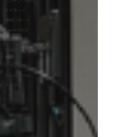
コンテンツ制作
サイネージ
機材レポート
Canon MCO
PTZカメラ
SusHi Tech Tokyo
2026
ライブ配信
Stream Deck
スタジオ